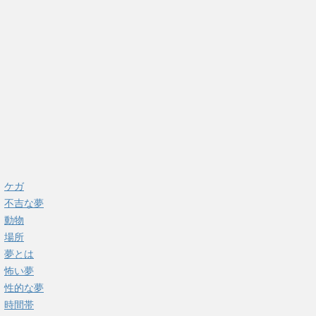
ケガ
不吉な夢
動物
場所
夢とは
怖い夢
性的な夢
時間帯