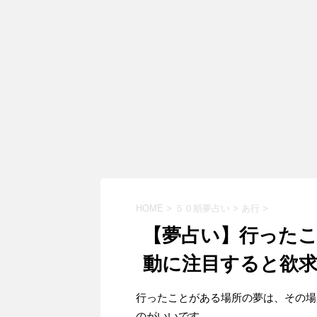
HOME
>
５０順夢占い
>
あ行
>
【夢占い】行った
動に注目すると欲
行ったことがある場所の夢は、その場
のがいいです。