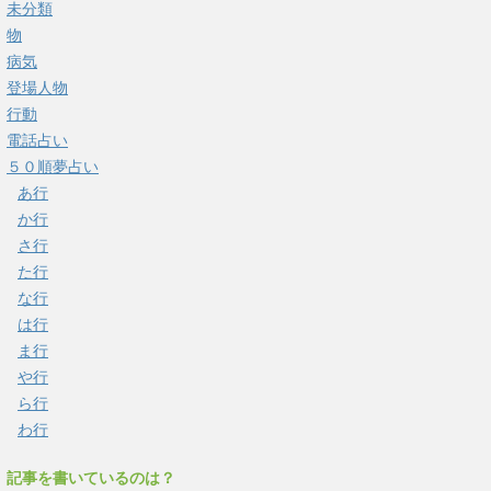
未分類
物
病気
登場人物
行動
電話占い
５０順夢占い
あ行
か行
さ行
た行
な行
は行
ま行
や行
ら行
わ行
記事を書いているのは？