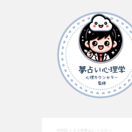
HOME
>
５０順夢占い
>
か行
>