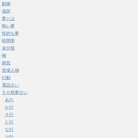
動物
場所
夢とは
怖い夢
性的な夢
時間帯
未分類
物
病気
登場人物
行動
電話占い
５０順夢占い
あ行
か行
さ行
た行
な行
は行