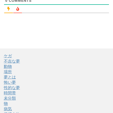
0
COMMENTS
ケガ
不吉な夢
動物
場所
夢とは
怖い夢
性的な夢
時間帯
未分類
物
病気