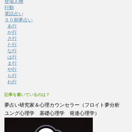
登場人物
行動
電話占い
５０順夢占い
あ行
か行
さ行
た行
な行
は行
ま行
や行
ら行
わ行
記事を書いているのは？
夢占い研究家＆心理カウンセラー（フロイト夢分析
ユング心理学 基礎心理学 発達心理学）