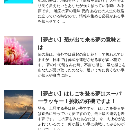
地図の夢は、地図を見て（情報を集めて）人生をよ
り良く変えたいとあなたが強く願っている時にみる
夢です。 地図の夢の意味 要約 あなたの人生の岐路
に立っている時なので、情報を集める必要がある事
を知らせてく ...
【夢占い】菊が出て来る夢の意味と
は
菊の花は、海外では縁起の良い花として扱われてい
ますが、日本では葬式を連想させる事が多い花で
す。 夢の中で菊をみた時、不吉な感じ、嫌な感じを
あなたが受け取ったのなら、近いうちに良くない事
が知人や身内に起 ...
【夢占い】はしごを登る夢はスーパ
ーラッキー！挑戦の好機ですよ！
登る、上昇する夢は良い夢ですが、はしごを登る夢
は直角に登っていく夢ですので、最上級の運気を表
す夢です。 この夢をみたあなたは、今、向上心があ
ふれているので、何か新しい事に挑戦してみるのが
いいでしょう。 ...