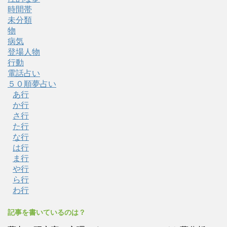
時間帯
未分類
物
病気
登場人物
行動
電話占い
５０順夢占い
あ行
か行
さ行
た行
な行
は行
ま行
や行
ら行
わ行
記事を書いているのは？