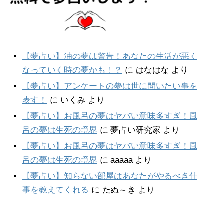
【夢占い】油の夢は警告！あなたの生活が悪く
なっていく時の夢かも！？
に
はなはな
より
【夢占い】アンケートの夢は世に問いたい事を
表す！
に
いくみ
より
【夢占い】お風呂の夢はヤバい意味多すぎ！風
呂の夢は生死の境界
に
夢占い研究家
より
【夢占い】お風呂の夢はヤバい意味多すぎ！風
呂の夢は生死の境界
に
aaaaa
より
【夢占い】知らない部屋はあなたがやるべき仕
事を教えてくれる
に
たぬ～き
より