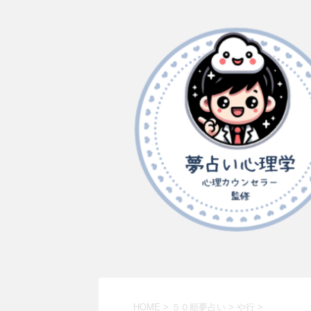
HOME
>
５０順夢占い
>
や行
>