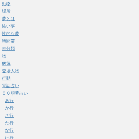
動物
場所
夢とは
怖い夢
性的な夢
時間帯
未分類
物
病気
登場人物
行動
電話占い
５０順夢占い
あ行
か行
さ行
た行
な行
は行