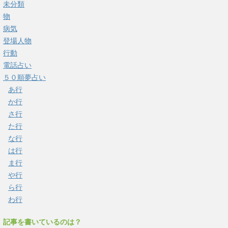
未分類
物
病気
登場人物
行動
電話占い
５０順夢占い
あ行
か行
さ行
た行
な行
は行
ま行
や行
ら行
わ行
記事を書いているのは？