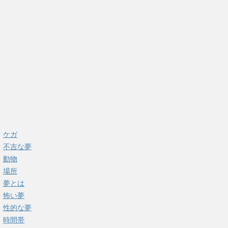
ケガ
不吉な夢
動物
場所
夢とは
怖い夢
性的な夢
時間帯