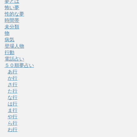
夢とは
怖い夢
性的な夢
時間帯
未分類
物
病気
登場人物
行動
電話占い
５０順夢占い
あ行
か行
さ行
た行
な行
は行
ま行
や行
ら行
わ行