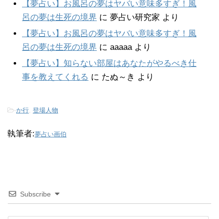
【夢占い】お風呂の夢はヤバい意味多すぎ！風
呂の夢は生死の境界
に
夢占い研究家
より
【夢占い】お風呂の夢はヤバい意味多すぎ！風
呂の夢は生死の境界
に
aaaaa
より
【夢占い】知らない部屋はあなたがやるべき仕
事を教えてくれる
に
たぬ～き
より
-
か行
,
登場人物
執筆者:
夢占い画伯
Subscribe