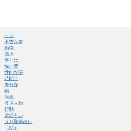
ケガ
不吉な夢
動物
場所
夢とは
怖い夢
性的な夢
時間帯
未分類
物
病気
登場人物
行動
電話占い
５０順夢占い
あ行