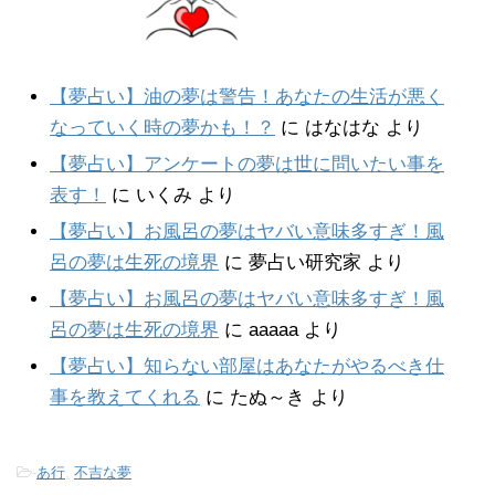
【夢占い】油の夢は警告！あなたの生活が悪く
なっていく時の夢かも！？
に
はなはな
より
【夢占い】アンケートの夢は世に問いたい事を
表す！
に
いくみ
より
【夢占い】お風呂の夢はヤバい意味多すぎ！風
呂の夢は生死の境界
に
夢占い研究家
より
【夢占い】お風呂の夢はヤバい意味多すぎ！風
呂の夢は生死の境界
に
aaaaa
より
【夢占い】知らない部屋はあなたがやるべき仕
事を教えてくれる
に
たぬ～き
より
-
あ行
,
不吉な夢