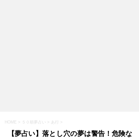
HOME
>
５０順夢占い
>
あ行
>
【夢占い】落とし穴の夢は警告！危険な