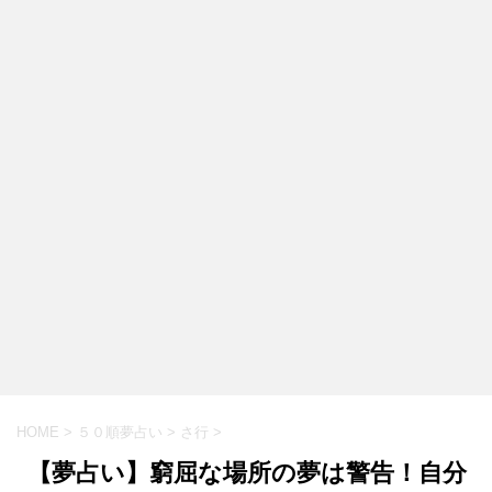
HOME
>
５０順夢占い
>
さ行
>
【夢占い】窮屈な場所の夢は警告！自分