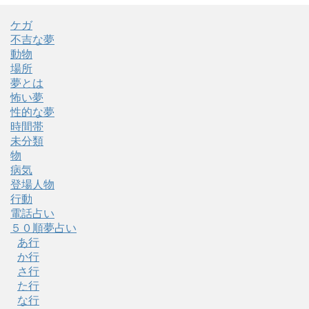
ケガ
不吉な夢
動物
場所
夢とは
怖い夢
性的な夢
時間帯
未分類
物
病気
登場人物
行動
電話占い
５０順夢占い
あ行
か行
さ行
た行
な行