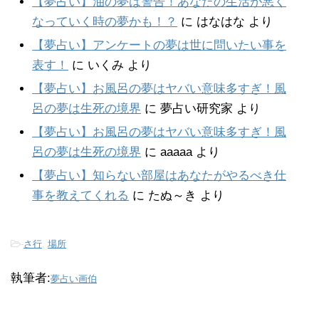
【夢占い】油の夢は警告！あなたの生活が悪く
なっていく時の夢かも！？
に
はなはな
より
【夢占い】アンケートの夢は世に問いたい事を
表す！
に
いくみ
より
【夢占い】お風呂の夢はヤバい意味多すぎ！風
呂の夢は生死の境界
に
夢占い研究家
より
【夢占い】お風呂の夢はヤバい意味多すぎ！風
呂の夢は生死の境界
に
aaaaa
より
【夢占い】知らない部屋はあなたがやるべき仕
事を教えてくれる
に
たぬ～き
より
-
さ行
,
場所
執筆者:
夢占い画伯