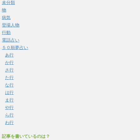
未分類
物
病気
登場人物
行動
電話占い
５０順夢占い
あ行
か行
さ行
た行
な行
は行
ま行
や行
ら行
わ行
記事を書いているのは？