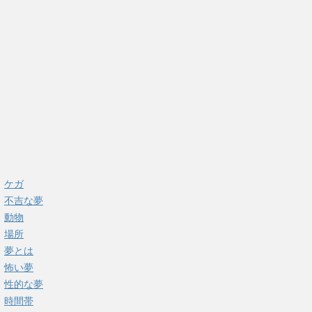
ケガ
不吉な夢
動物
場所
夢とは
怖い夢
性的な夢
時間帯