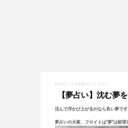
HOME
>
５０順夢占い
>
さ行
>
【夢占い】沈む夢
沈んで浮かび上がるのなら良い夢です
夢占いの大家、フロイトは”夢”は願