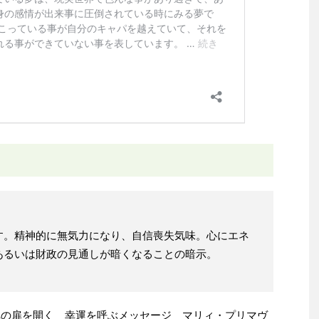
す。精神的に無気力になり、自信喪失気味。心にエネ
あるいは財政の見通しが暗くなることの暗示。
来への扉を開く 幸運を呼ぶメッセージ マリィ・プリマヴ