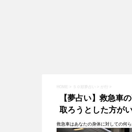
HOME
>
５０順夢占い
>
か行
>
【夢占い】救急車
取ろうとした方が
救急車はあなたの身体に対しての何ら