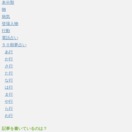
未分類
物
病気
登場人物
行動
電話占い
５０順夢占い
あ行
か行
さ行
た行
な行
は行
ま行
や行
ら行
わ行
記事を書いているのは？