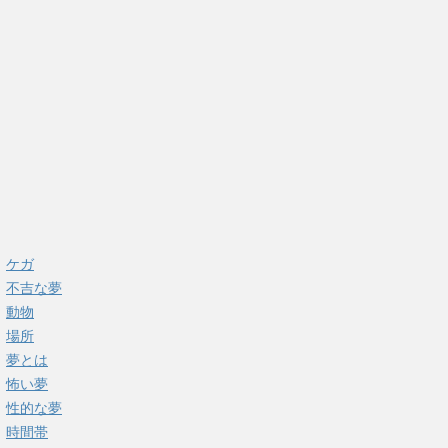
ケガ
不吉な夢
動物
場所
夢とは
怖い夢
性的な夢
時間帯