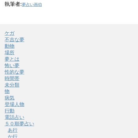
執筆者:
夢占い画伯
ケガ
不吉な夢
動物
場所
夢とは
怖い夢
性的な夢
時間帯
未分類
物
病気
登場人物
行動
電話占い
５０順夢占い
あ行
か行