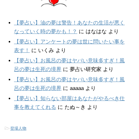
【夢占い】油の夢は警告！あなたの生活が悪く
なっていく時の夢かも！？
に
はなはな
より
【夢占い】アンケートの夢は世に問いたい事を
表す！
に
いくみ
より
【夢占い】お風呂の夢はヤバい意味多すぎ！風
呂の夢は生死の境界
に
夢占い研究家
より
【夢占い】お風呂の夢はヤバい意味多すぎ！風
呂の夢は生死の境界
に
aaaaa
より
【夢占い】知らない部屋はあなたがやるべき仕
事を教えてくれる
に
たぬ～き
より
-
登場人物