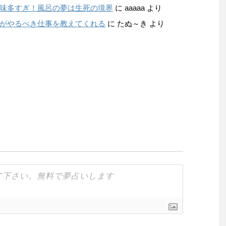
味多すぎ！風呂の夢は生死の境界
に
aaaaa
より
がやるべき仕事を教えてくれる
に
たぬ～き
より