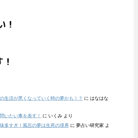
の生活が悪くなっていく時の夢かも！？
に
はなはな
問いたい事を表す！
に
いくみ
より
味多すぎ！風呂の夢は生死の境界
に
夢占い研究家
よ