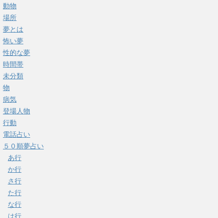
動物
場所
夢とは
怖い夢
性的な夢
時間帯
未分類
物
病気
登場人物
行動
電話占い
５０順夢占い
あ行
か行
さ行
た行
な行
は行