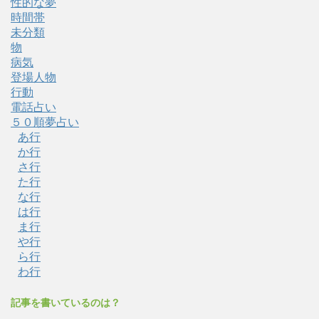
性的な夢
時間帯
未分類
物
病気
登場人物
行動
電話占い
５０順夢占い
あ行
か行
さ行
た行
な行
は行
ま行
や行
ら行
わ行
記事を書いているのは？