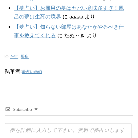
【夢占い】お風呂の夢はヤバい意味多すぎ！風
呂の夢は生死の境界
に
aaaaa
より
【夢占い】知らない部屋はあなたがやるべき仕
事を教えてくれる
に
たぬ～き
より
-
た行
,
場所
執筆者:
夢占い画伯
Subscribe