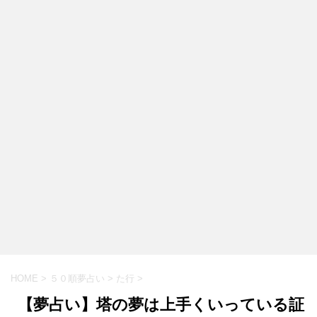
HOME
>
５０順夢占い
>
た行
>
【夢占い】塔の夢は上手くいっている証