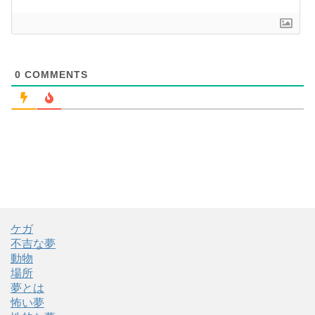
0
COMMENTS
ケガ
不吉な夢
動物
場所
夢とは
怖い夢