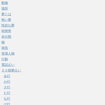
動物
場所
夢とは
怖い夢
性的な夢
時間帯
未分類
物
病気
登場人物
行動
電話占い
５０順夢占い
あ行
か行
さ行
た行
な行
は行