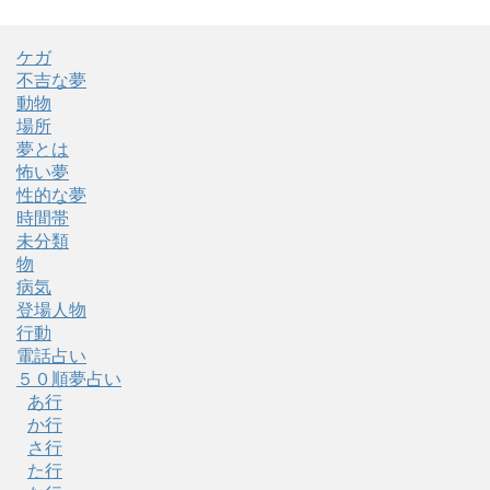
ケガ
不吉な夢
動物
場所
夢とは
怖い夢
性的な夢
時間帯
未分類
物
病気
登場人物
行動
電話占い
５０順夢占い
あ行
か行
さ行
た行