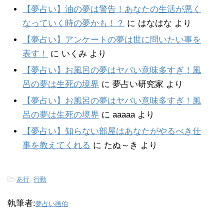
【夢占い】油の夢は警告！あなたの生活が悪く
なっていく時の夢かも！？
に
はなはな
より
【夢占い】アンケートの夢は世に問いたい事を
表す！
に
いくみ
より
【夢占い】お風呂の夢はヤバい意味多すぎ！風
呂の夢は生死の境界
に
夢占い研究家
より
【夢占い】お風呂の夢はヤバい意味多すぎ！風
呂の夢は生死の境界
に
aaaaa
より
【夢占い】知らない部屋はあなたがやるべき仕
事を教えてくれる
に
たぬ～き
より
-
あ行
,
行動
執筆者:
夢占い画伯