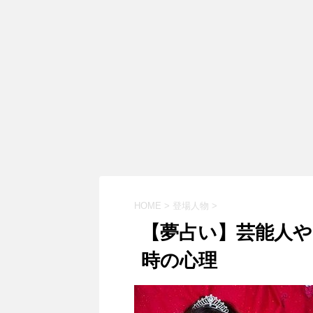
HOME
>
登場人物
>
【夢占い】芸能人
時の心理