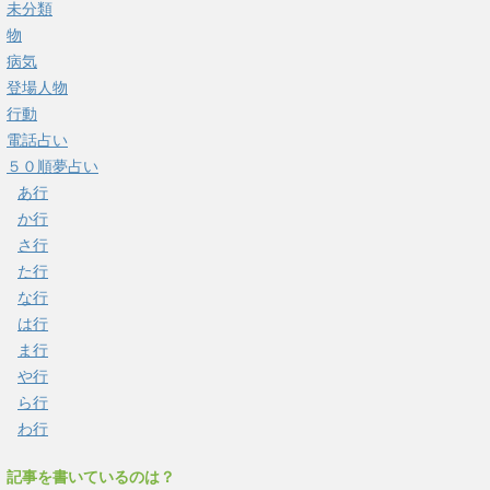
未分類
物
病気
登場人物
行動
電話占い
５０順夢占い
あ行
か行
さ行
た行
な行
は行
ま行
や行
ら行
わ行
記事を書いているのは？