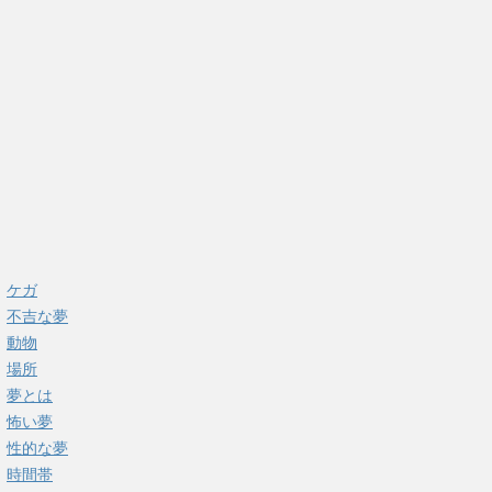
ケガ
不吉な夢
動物
場所
夢とは
怖い夢
性的な夢
時間帯