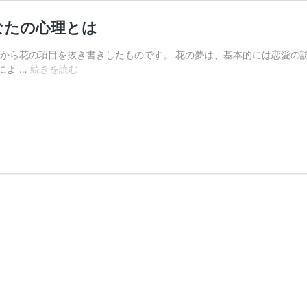
なたの心理とは
本から花の項目を抜き書きしたものです。 花の夢は、基本的には恋愛の
【夢
によ …
続きを読む
占
い】
花
が
出
て
来
る
夢
を
み
た
時
の
あ
な