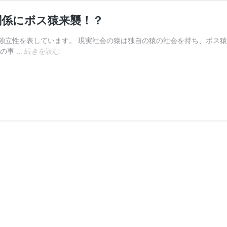
関係にボス猿来襲！？
独立性を表しています。 現実社会の猿は独自の猿の社会を持ち、ボス猿
【夢
の事 …
続きを読む
占
い】
猿
の
夢
は
警
告！
あ
な
た
の
人
間
関
係