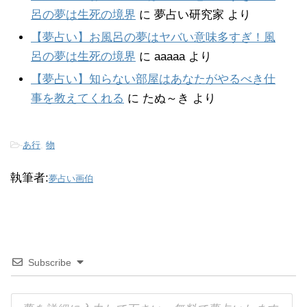
呂の夢は生死の境界
に
夢占い研究家
より
【夢占い】お風呂の夢はヤバい意味多すぎ！風
呂の夢は生死の境界
に
aaaaa
より
【夢占い】知らない部屋はあなたがやるべき仕
事を教えてくれる
に
たぬ～き
より
-
あ行
,
物
執筆者:
夢占い画伯
Subscribe