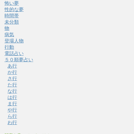
怖い夢
性的な夢
時間帯
未分類
物
病気
登場人物
行動
電話占い
５０順夢占い
あ行
か行
さ行
た行
な行
は行
ま行
や行
ら行
わ行